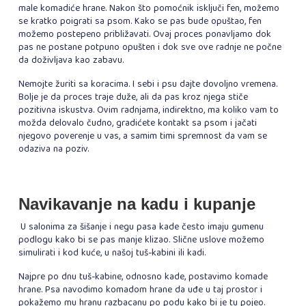
male komadiće hrane. Nakon što pomoćnik isključi fen, možemo
se kratko poigrati sa psom. Kako se pas bude opuštao, fen
možemo postepeno približavati. Ovaj proces ponavljamo dok
pas ne postane potpuno opušten i dok sve ove radnje ne počne
da doživljava kao zabavu.
Nemojte žuriti sa koracima. I sebi i psu dajte dovoljno vremena.
Bolje je da proces traje duže, ali da pas kroz njega stiče
pozitivna iskustva. Ovim radnjama, indirektno, ma koliko vam to
možda delovalo čudno, gradićete kontakt sa psom i jačati
njegovo poverenje u vas, a samim timi spremnost da vam se
odaziva na poziv.
Navikavanje na kadu i kupanje
U salonima za šišanje i negu pasa kade često imaju gumenu
podlogu kako bi se pas manje klizao. Slične uslove možemo
simulirati i kod kuće, u našoj tuš-kabini ili kadi.
Najpre po dnu tuš-kabine, odnosno kade, postavimo komade
hrane. Psa navodimo komadom hrane da uđe u taj prostor i
pokažemo mu hranu razbacanu po podu kako bi je tu pojeo.