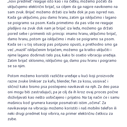
„novi predmet” reaguje isto kao i na četku, možemo početi da
uključujemo električni brijač, sa ciljem da ga najpre naviknemo na
sam zvuk. Brijač možemo držati iza leđa dok je pas ispred nas.
Kada ga uključimo, psu damo hranu, zatim ga isključimo i lagano
se poigramo sa psom. Kada primetimo da pas više ne reaguje
plašljivo na zvuk dok nam je brijač iza leđa, možemo ga držati
pored sebe i primeniti isti princip: imamo hranu, uključimo brijač,
damo hranu, potom ga isključimo i malo se poigramo sa psom.
Kada se i u toj situaciji pas potpuno opusti, a prethodno smo ga
već „mazili” isključenim brijačem, možemo ga kratko uključiti i
njime lagano dodirnuti telo psa, kako bi osetio vibraciju uređaja.
Zatim brijač sklonimo, isključimo ga, damo psu hranu i poigramo
se sa njim.
Potom možemo koristiti različite uređaje u kući koji proizvode
razne zvuke (mikser za kafu, blender, fen za kosu, usisivač i
slično) kako bismo psa postepeno navikavali na njih. Za deo pasa
oni mogu biti zastrašujući, pa je cilj da ih kroz ovaj proces počne
doživljavati kao nešto uobičajeno i prijatno. Na taj način će i samu
mašinicu kod grumera kasnije posmatrati istim „očima”. Za
navikavanje na vibraciju možemo koristiti i naš mobilni telefon ili
neki drugi predmet koji vibrira, na primer električnu četkicu za
zube.