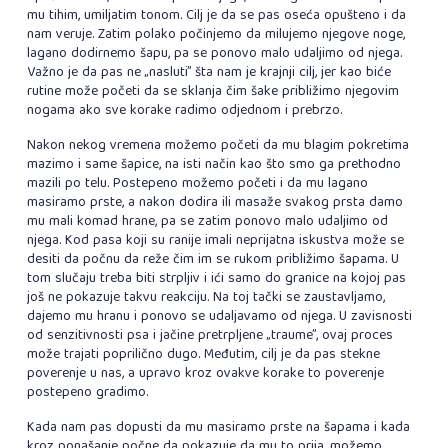
mu tihim, umiljatim tonom. Cilj je da se pas oseća opušteno i da
nam veruje. Zatim polako počinjemo da milujemo njegove noge,
lagano dodirnemo šapu, pa se ponovo malo udaljimo od njega.
Važno je da pas ne „nasluti” šta nam je krajnji cilj, jer kao biće
rutine može početi da se sklanja čim šake približimo njegovim
nogama ako sve korake radimo odjednom i prebrzo.
Nakon nekog vremena možemo početi da mu blagim pokretima
mazimo i same šapice, na isti način kao što smo ga prethodno
mazili po telu. Postepeno možemo početi i da mu lagano
masiramo prste, a nakon dodira ili masaže svakog prsta damo
mu mali komad hrane, pa se zatim ponovo malo udaljimo od
njega. Kod pasa koji su ranije imali neprijatna iskustva može se
desiti da počnu da reže čim im se rukom približimo šapama. U
tom slučaju treba biti strpljiv i ići samo do granice na kojoj pas
još ne pokazuje takvu reakciju. Na toj tački se zaustavljamo,
dajemo mu hranu i ponovo se udaljavamo od njega. U zavisnosti
od senzitivnosti psa i jačine pretrpljene „traume”, ovaj proces
može trajati poprilično dugo. Međutim, cilj je da pas stekne
poverenje u nas, a upravo kroz ovakve korake to poverenje
postepeno gradimo.
Kada nam pas dopusti da mu masiramo prste na šapama i kada
kroz ponašanje počne da pokazuje da mu to prija, možemo