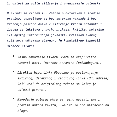
1. Uslovi za opšte citiranje i preuzimanje odlomaka
U skladu sa članom 49. Zakona o autorskom i srodnim
pravima, dozvoljeno je bez autorske naknade i bez
traženja posebne dozvole
citiranje kraćih odlomaka i
izvoda iz tekstova
u svrhu prikaza, kritike, polemike
ili opšteg informisanja javnosti. Prilikom svakog
citiranja odlomaka
obavezno je kumulativno ispuniti
sledeće uslove
:
Jasno navođenje izvora:
Mora se eksplicitno
navesti naziv internet stranice (
urbandog.rs
).
Direktan hiperlink:
Obavezno je postavljanje
aktivnog, direktnog i vidljivog linka (URL adrese)
koji vodi do originalnog teksta sa kojeg je
odlomak preuzet.
Navođenje autora:
Mora se jasno navesti ime i
prezime autora teksta, ukoliko je ono naznačeno na
blogu.