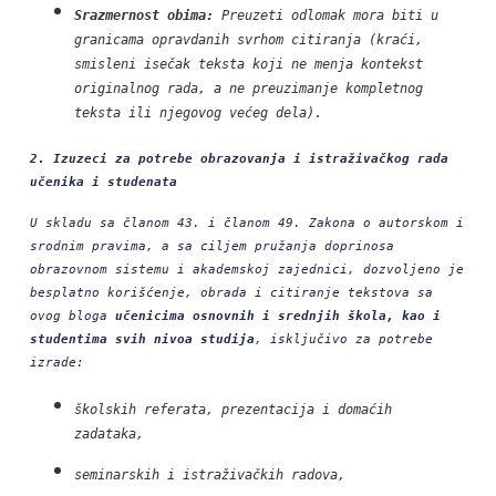
Srazmernost obima:
Preuzeti odlomak mora biti u
granicama opravdanih svrhom citiranja (kraći,
smisleni isečak teksta koji ne menja kontekst
originalnog rada, a ne preuzimanje kompletnog
teksta ili njegovog većeg dela).
2. Izuzeci za potrebe obrazovanja i istraživačkog rada
učenika i studenata
U skladu sa članom 43. i članom 49. Zakona o autorskom i
srodnim pravima, a sa ciljem pružanja doprinosa
obrazovnom sistemu i akademskoj zajednici, dozvoljeno je
besplatno korišćenje, obrada i citiranje tekstova sa
ovog bloga
učenicima osnovnih i srednjih škola, kao i
studentima svih nivoa studija
, isključivo za potrebe
izrade:
školskih referata, prezentacija i domaćih
zadataka,
seminarskih i istraživačkih radova,