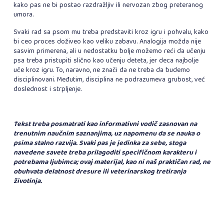
kako pas ne bi postao razdražljiv ili nervozan zbog preteranog
umora.
Svaki rad sa psom mu treba predstaviti kroz igru i pohvalu, kako
bi ceo proces doživeo kao veliku zabavu. Analogija možda nije
sasvim primerena, ali u nedostatku bolje možemo reći da učenju
psa treba pristupiti slično kao učenju deteta, jer deca najbolje
uče kroz igru. To, naravno, ne znači da ne treba da budemo
disciplinovani. Međutim, disciplina ne podrazumeva grubost, već
doslednost i strpljenje.
Tekst treba posmatrati kao informativni vodič zasnovan na
trenutnim naučnim saznanjima, uz napomenu da se nauka o
psima stalno razvija. Svaki pas je jedinka za sebe, stoga
navedene savete treba prilagoditi specifičnom karakteru i
potrebama ljubimca; ovaj materijal, kao ni naš praktičan rad, ne
obuhvata delatnost dresure ili veterinarskog tretiranja
životinja.