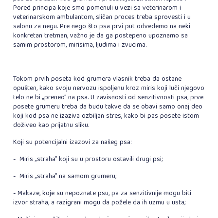
Pored principa koje smo pomenuli u vezi sa veterinarom i
veterinarskom ambulantom, sličan proces treba sprovesti i u
salonu za negu. Pre nego što psa prvi put odvedemo na neki
konkretan tretman, važno je da ga postepeno upoznamo sa
samim prostorom, mirisima, ljudima i zvucima.
Tokom prvih poseta kod grumera vlasnik treba da ostane
opušten, kako svoju nervozu ispoljenu kroz miris koji luči njegovo
telo ne bi „preneo” na psa. U zavisnosti od senzitivnosti psa, prve
posete grumeru treba da budu takve da se obavi samo onaj deo
koji kod psa ne izaziva ozbiljan stres, kako bi pas posete istom
doživeo kao prijatnu sliku.
Koji su potencijalni izazovi za našeg psa:
- Miris „straha” koji su u prostoru ostavili drugi psi;
- Miris „straha” na samom grumeru;
- Makaze, koje su nepoznate psu, pa za senzitivnije mogu biti
izvor straha, a razigrani mogu da požele da ih uzmu u usta;