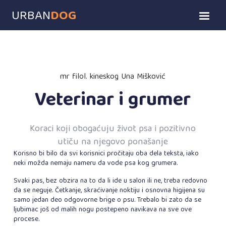
URBAN
DOG
mr filol. kineskog Una Mišković
Veterinar i grumer
Koraci koji obogaćuju život psa i pozitivno
utiču na njegovo ponašanje
Korisno bi bilo da svi korisnici pročitaju oba dela teksta, iako
neki možda nemaju nameru da vode psa kog grumera.
Svaki pas, bez obzira na to da li ide u salon ili ne, treba redovno
da se neguje. Četkanje, skraćivanje noktiju i osnovna higijena su
samo jedan deo odgovorne brige o psu. Trebalo bi zato da se
ljubimac još od malih nogu postepeno navikava na sve ove
procese.