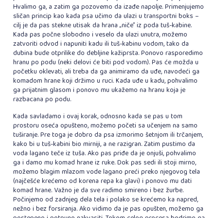
Hvalimo ga, a zatim ga pozovemo da izađe napolje. Primenjujemo
sličan princip kao kada psa učimo da ulazi u transportni boks –
cilj je da pas stekne utisak da hrana „niče” iz poda tuš-kabine.
Kada pas počne slobodno i veselo da ulazi unutra, možemo
zatvoriti odvod i napuniti kadu ili tuš-kabinu vodom, tako da
dubina bude otprilike do debljine kažiprsta. Ponovo rasporedimo
hranu po podu (neki delovi će biti pod vodom). Pas će možda u
početku oklevati, ali treba da ga animiramo da uđe, navodeći ga
komadom hrane koji držimo u ruci. Kada uđe u kadu, pohvalimo
ga prijatnim glasom i ponovo mu ukažemo na hranu koja je
razbacana po podu.
Kada savladamo i ovaj korak, odnosno kada se pas u tom
prostoru oseća opušteno, možemo početi sa učenjem na samo
tuširanje. Pre toga je dobro da psa izmorimo šetnjom ili trčanjem,
kako bi u tuš-kabini bio mirniji, a ne razigran. Zatim pustimo da
voda lagano teče iz tuša. Ako pas priđe da je onjuši, pohvalimo
ga i damo mu komad hrane iz ruke. Dok pas sedi ili stoji mirno,
možemo blagim mlazom vode lagano preći preko njegovog tela
(najčešće krećemo od korena repa ka glavi) i ponovo mu dati
komad hrane. Važno je da sve radimo smireno i bez žurbe.
Počinjemo od zadnjeg dela tela i polako se krećemo ka napred,
nežno i bez forsiranja. Ako vidimo da je pas opušten, možemo ga