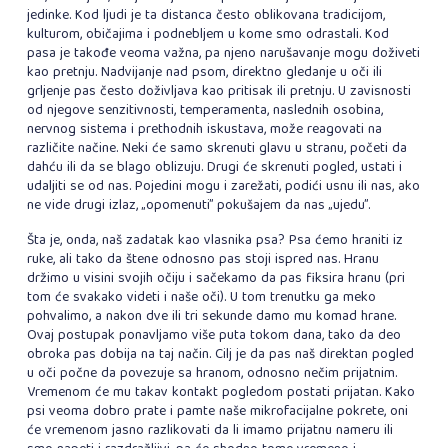
jedinke. Kod ljudi je ta distanca često oblikovana tradicijom,
kulturom, običajima i podnebljem u kome smo odrastali. Kod
pasa je takođe veoma važna, pa njeno narušavanje mogu doživeti
kao pretnju. Nadvijanje nad psom, direktno gledanje u oči ili
grljenje pas često doživljava kao pritisak ili pretnju. U zavisnosti
od njegove senzitivnosti, temperamenta, naslednih osobina,
nervnog sistema i prethodnih iskustava, može reagovati na
različite načine. Neki će samo skrenuti glavu u stranu, početi da
dahću ili da se blago oblizuju. Drugi će skrenuti pogled, ustati i
udaljiti se od nas. Pojedini mogu i zarežati, podići usnu ili nas, ako
ne vide drugi izlaz, „opomenuti” pokušajem da nas „ujedu”.
Šta je, onda, naš zadatak kao vlasnika psa? Psa ćemo hraniti iz
ruke, ali tako da štene odnosno pas stoji ispred nas. Hranu
držimo u visini svojih očiju i sačekamo da pas fiksira hranu (pri
tom će svakako videti i naše oči). U tom trenutku ga meko
pohvalimo, a nakon dve ili tri sekunde damo mu komad hrane.
Ovaj postupak ponavljamo više puta tokom dana, tako da deo
obroka pas dobija na taj način. Cilj je da pas naš direktan pogled
u oči počne da povezuje sa hranom, odnosno nečim prijatnim.
Vremenom će mu takav kontakt pogledom postati prijatan. Kako
psi veoma dobro prate i pamte naše mikrofacijalne pokrete, oni
će vremenom jasno razlikovati da li imamo prijatnu nameru ili