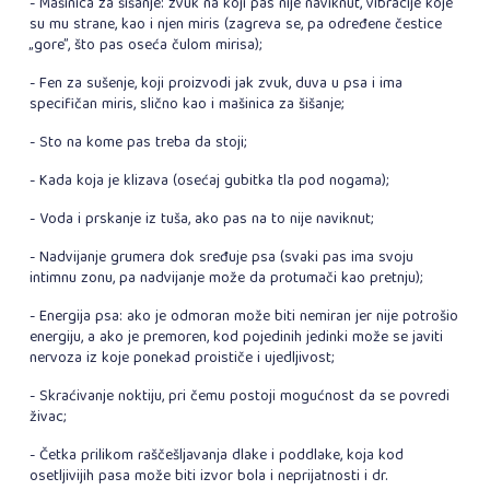
- Mašinica za šišanje: zvuk na koji pas nije naviknut, vibracije koje
su mu strane, kao i njen miris (zagreva se, pa određene čestice
„gore”, što pas oseća čulom mirisa);
- Fen za sušenje, koji proizvodi jak zvuk, duva u psa i ima
specifičan miris, slično kao i mašinica za šišanje;
- Sto na kome pas treba da stoji;
- Kada koja je klizava (osećaj gubitka tla pod nogama);
- Voda i prskanje iz tuša, ako pas na to nije naviknut;
- Nadvijanje grumera dok sređuje psa (svaki pas ima svoju
intimnu zonu, pa nadvijanje može da protumači kao pretnju);
- Energija psa: ako je odmoran može biti nemiran jer nije potrošio
energiju, a ako je premoren, kod pojedinih jedinki može se javiti
nervoza iz koje ponekad proističe i ujedljivost;
- Skraćivanje noktiju, pri čemu postoji mogućnost da se povredi
živac;
- Četka prilikom raščešljavanja dlake i poddlake, koja kod
osetljivijih pasa može biti izvor bola i neprijatnosti i dr.