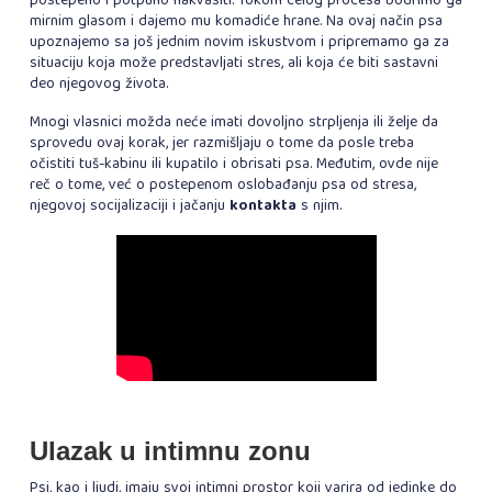
postepeno i potpuno nakvasiti. Tokom celog procesa bodrimo ga
mirnim glasom i dajemo mu komadiće hrane. Na ovaj način psa
upoznajemo sa još jednim novim iskustvom i pripremamo ga za
situaciju koja može predstavljati stres, ali koja će biti sastavni
deo njegovog života.
Mnogi vlasnici možda neće imati dovoljno strpljenja ili želje da
sprovedu ovaj korak, jer razmišljaju o tome da posle treba
očistiti tuš-kabinu ili kupatilo i obrisati psa. Međutim, ovde nije
reč o tome, već o postepenom oslobađanju psa od stresa,
njegovoj socijalizaciji i jačanju
kontakta
s njim.
Ulazak u intimnu zonu
Psi, kao i ljudi, imaju svoj intimni prostor koji varira od jedinke do