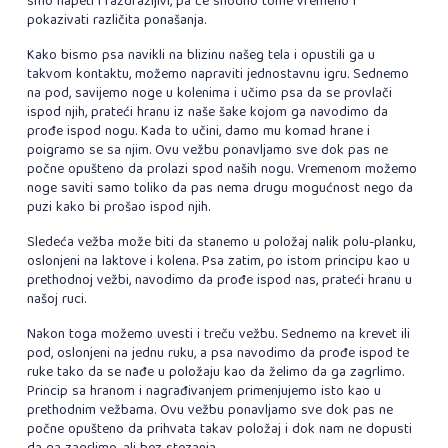
smo napeti i razdražljivi, pa će shodno tome vremeno i
pokazivati različita ponašanja.
Kako bismo psa navikli na blizinu našeg tela i opustili ga u
takvom kontaktu, možemo napraviti jednostavnu igru. Sednemo
na pod, savijemo noge u kolenima i učimo psa da se provlači
ispod njih, prateći hranu iz naše šake kojom ga navodimo da
prođe ispod nogu. Kada to učini, damo mu komad hrane i
poigramo se sa njim. Ovu vežbu ponavljamo sve dok pas ne
počne opušteno da prolazi spod naših nogu. Vremenom možemo
noge saviti samo toliko da pas nema drugu mogućnost nego da
puzi kako bi prošao ispod njih.
Sledeća vežba može biti da stanemo u položaj nalik polu-planku,
oslonjeni na laktove i kolena. Psa zatim, po istom principu kao u
prethodnoj vežbi, navodimo da prođe ispod nas, prateći hranu u
našoj ruci.
Nakon toga možemo uvesti i treču vežbu. Sednemo na krevet ili
pod, oslonjeni na jednu ruku, a psa navodimo da prođe ispod te
ruke tako da se nađe u položaju kao da želimo da ga zagrlimo.
Princip sa hranom i nagrađivanjem primenjujemo isto kao u
prethodnim vežbama. Ovu vežbu ponavljamo sve dok pas ne
počne opušteno da prihvata takav položaj i dok nam ne dopusti