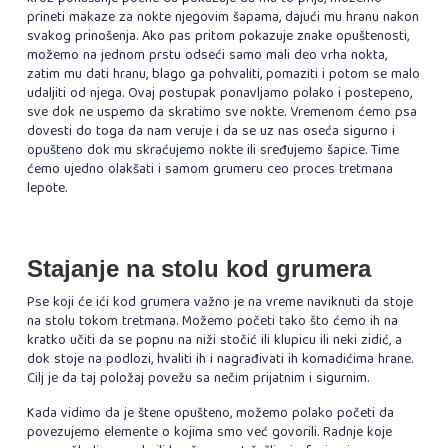
prineti makaze za nokte njegovim šapama, dajući mu hranu nakon
svakog prinošenja. Ako pas pritom pokazuje znake opuštenosti,
možemo na jednom prstu odseći samo mali deo vrha nokta,
zatim mu dati hranu, blago ga pohvaliti, pomaziti i potom se malo
udaljiti od njega. Ovaj postupak ponavljamo polako i postepeno,
sve dok ne uspemo da skratimo sve nokte. Vremenom ćemo psa
dovesti do toga da nam veruje i da se uz nas oseća sigurno i
opušteno dok mu skraćujemo nokte ili sređujemo šapice. Time
ćemo ujedno olakšati i samom grumeru ceo proces tretmana
lepote.
Stajanje na stolu kod grumera
Pse koji će ići kod grumera važno je na vreme naviknuti da stoje
na stolu tokom tretmana. Možemo početi tako što ćemo ih na
kratko učiti da se popnu na niži stočić ili klupicu ili neki zidić, a
dok stoje na podlozi, hvaliti ih i nagrađivati ih komadićima hrane.
Cilj je da taj položaj povežu sa nečim prijatnim i sigurnim.
Kada vidimo da je štene opušteno, možemo polako početi da
povezujemo elemente o kojima smo već govorili. Radnje koje