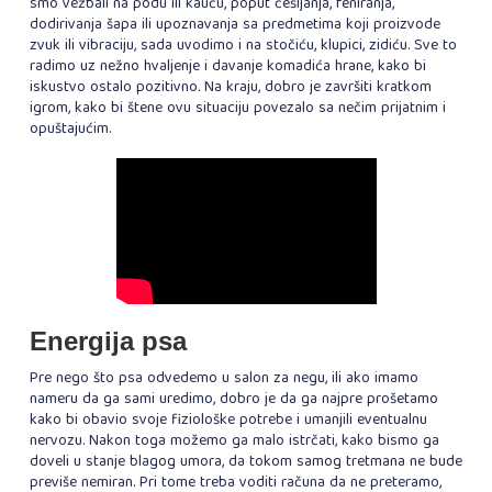
smo vežbali na podu ili kauču, poput češljanja, feniranja,
dodirivanja šapa ili upoznavanja sa predmetima koji proizvode
zvuk ili vibraciju, sada uvodimo i na stočiću, klupici, zidiću. Sve to
radimo uz nežno hvaljenje i davanje komadića hrane, kako bi
iskustvo ostalo pozitivno. Na kraju, dobro je završiti kratkom
igrom, kako bi štene ovu situaciju povezalo sa nečim prijatnim i
opuštajućim.
Energija psa
Pre nego što psa odvedemo u salon za negu, ili ako imamo
nameru da ga sami uredimo, dobro je da ga najpre prošetamo
kako bi obavio svoje fiziološke potrebe i umanjili eventualnu
nervozu. Nakon toga možemo ga malo istrčati, kako bismo ga
doveli u stanje blagog umora, da tokom samog tretmana ne bude
previše nemiran. Pri tome treba voditi računa da ne preteramo,