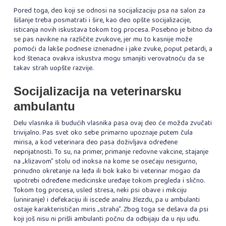
Pored toga, deo koji se odnosi na socijalizaciju psa na salon za
šišanje treba posmatrati i šire, kao deo opšte socijalizacije,
isticanja novih iskustava tokom tog procesa. Posebno je bitno da
se pas navikne na različite zvukove, jer mu to kasnije može
pomoći da lakše podnese iznenadne i jake zvuke, poput petardi, a
kod štenaca ovakva iskustva mogu smanjiti verovatnoću da se
takav strah uopšte razvije.
Socijalizacija na veterinarsku
ambulantu
Delu vlasnika ili budućih vlasnika pasa ovaj deo će možda zvučati
trivijalno. Pas svet oko sebe primarno upoznaje putem čula
mirisa, a kod veterinara deo pasa doživljava određene
neprijatnosti. To su, na primer, primanje redovne vakcine, stajanje
na „klizavom” stolu od inoksa na kome se osećaju nesigurno,
prinudno okretanje na leđa ili bok kako bi veterinar mogao da
upotrebi određene medicinske uređaje tokom pregleda i slično.
Tokom tog procesa, usled stresa, neki psi obave i mikciju
(uriniranje) i defekaciju ili iscede analnu žlezdu, pa u ambulanti
ostaje karakterističan miris „straha”. Zbog toga se dešava da psi
koji još nisu ni prišli ambulanti počnu da odbijaju da u nju uđu.