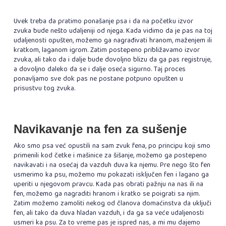
Uvek treba da pratimo ponašanje psa i da na početku izvor
zvuka bude nešto udaljeniji od njega. Kada vidimo da je pas na toj
udaljenosti opušten, možemo ga nagrađivati hranom, maženjem ili
kratkom, laganom igrom. Zatim postepeno približavamo izvor
zvuka, ali tako da i dalje bude dovoljno blizu da ga pas registruje,
a dovoljno daleko da se i dalje oseća sigurno. Taj proces
ponavljamo sve dok pas ne postane potpuno opušten u
prisustvu tog zvuka.
Navikavanje na fen za sušenje
Ako smo psa već opustili na sam zvuk fena, po principu koji smo
primenili kod četke i mašinice za šišanje, možemo ga postepeno
navikavati i na osećaj da vazduh duva ka njemu. Pre nego što fen
usmerimo ka psu, možemo mu pokazati isključen fen i lagano ga
uperiti u njegovom pravcu. Kada pas obrati pažnju na nas ili na
fen, možemo ga nagraditi hranom i kratko se poigrati sa njim.
Zatim možemo zamoliti nekog od članova domaćinstva da uključi
fen, ali tako da duva hladan vazduh, i da ga sa veće udaljenosti
usmeri ka psu. Za to vreme pas je ispred nas, a mi mu dajemo