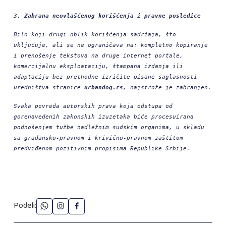
3. Zabrana neovlašćenog korišćenja i pravne posledice
Bilo koji drugi oblik korišćenja sadržaja, što
uključuje, ali se ne ograničava na: kompletno kopiranje
i prenošenje tekstova na druge internet portale,
komercijalnu eksploataciju, štampana izdanja ili
adaptaciju bez prethodne izričite pisane saglasnosti
uredništva stranice
urbandog.rs
, najstrože je zabranjen.
Svaka povreda autorskih prava koja odstupa od
gorenavedenih zakonskih izuzetaka biće procesuirana
podnošenjem tužbe nadležnim sudskim organima, u skladu
sa građansko-pravnom i krivično-pravnom zaštitom
predviđenom pozitivnim propisima Republike Srbije.
Podeli: