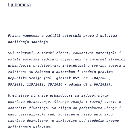
Ljubomora
Pravna napomena o zaštiti autorskih prava i uslovima
korišćenja sadržaja
Svi tekstovi, autorski članci, edukativni materijali i
ostali autorski sadržaji objavljeni na internet stranici
urbandog.rs
predstavljaju intelektualnu svojinu autora i
zaštićeni su
Zakonom o autorskom i srodnim pravima
Republike Srbije ("Sl. glasnik RS", br. 104/2009,
99/2011, 119/2012, 29/2016 - odluka US i 66/2019)
.
Uredništvo stranice
urbandog.rs
sa zadovoljstvom
podržava obrazovanje, širenje znanja i razvoj svesti o
dobrobiti životinja. Sa ciljem da podstaknemo učenje i
naučnoistraživački rad, korišćenje našeg autorskog
sadržaja dozvoljeno je isključivo pod sledećim pravno
definisanim uslovima: