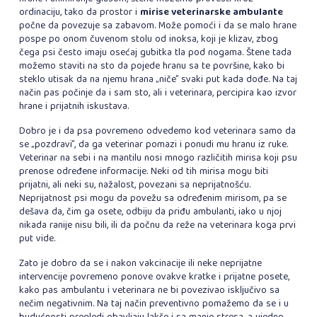
ordinaciju, tako da prostor i
mirise veterinarske ambulante
počne da povezuje sa zabavom. Može pomoći i da se malo hrane
pospe po onom čuvenom stolu od inoksa, koji je klizav, zbog
čega psi često imaju osećaj gubitka tla pod nogama. Štene tada
možemo staviti na sto da pojede hranu sa te površine, kako bi
steklo utisak da na njemu hrana „niče” svaki put kada dođe. Na taj
način pas počinje da i sam sto, ali i veterinara, percipira kao izvor
hrane i prijatnih iskustava.
Dobro je i da psa povremeno odvedemo kod veterinara samo da
se „pozdravi”, da ga veterinar pomazi i ponudi mu hranu iz ruke.
Veterinar na sebi i na mantilu nosi mnogo različitih mirisa koji psu
prenose određene informacije. Neki od tih mirisa mogu biti
prijatni, ali neki su, nažalost, povezani sa neprijatnošću.
Neprijatnost psi mogu da povežu sa određenim mirisom, pa se
dešava da, čim ga osete, odbiju da priđu ambulanti, iako u njoj
nikada ranije nisu bili, ili da počnu da reže na veterinara koga prvi
put vide.
Zato je dobro da se i nakon vakcinacije ili neke neprijatne
intervencije povremeno ponove ovakve kratke i prijatne posete,
kako pas ambulantu i veterinara ne bi povezivao isključivo sa
nečim negativnim. Na taj način preventivno pomažemo da se i u