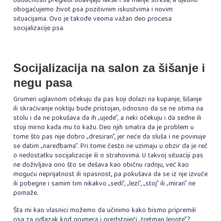
budućnosti pregledi obavljaju lakše i sa manje stresa, a ujedno
obogaćujemo život psa pozitivnim iskustvima i novim
situacijama. Ovo je takođe veoma važan deo procesa
socijalizacije psa.
Socijalizacija na salon za šišanje i
negu pasa
Grumeri uglavnom očekuju da pas koji dolazi na kupanje, šišanje
ili skraćivanje noktiju bude pristojan, odnosno da se ne otima na
stolu i da ne pokušava da ih „ujede”, a neki očekuju i da sedne ili
stoji mirno kada mu to kažu. Deo njih smatra da je problem u
tome što pas nije dobro „dresiran”, jer neće da sluša i ne povinuje
se datim „naredbama”. Pri tome često ne uzimaju u obzir da je reč
o nedostatku socijalizacije ili o strahovima. U takvoj situaciji pas
ne doživljava ono što se dešava kao običnu radnju, već kao
moguću neprijatnost ili opasnost, pa pokušava da se iz nje izvuče
ili pobegne i samim tim nikakvo „sedi”, „lezi”, „stoj” ili „miran” ne
pomaže.
Šta mi kao vlasnici možemo da učinimo kako bismo pripremili
psa za odlazak kod grumera i predstojeći „tretman lepote”?