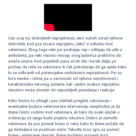
Ceo ovaj niz doživljenih neprijatnosti, iako nužnih zarad njihove
dobrobiti, kod psa stvara neprijatnu „sliku” o odlasku kod
veterinara. Zbog toga neki psi podvijaju rep i odbijaju da uđe u
ambulantu, pa neki vlasnici moraju svog ljubimca praktično da
uvlače unutra. Kod pojedinih pasa strah ide i korak dalje, pa
počinju da reže na veterinara ili čak pokušavaju da ga ujedu kako
bi se odbranili od potencijalne nadolazeće neprijatnosti. Psi su
bića navike i rutine, pa u zavisnosti od njihove senzitivnosti i
karakteristika nervnog sistema čak i jedno ovakvo neprijatno
iskustvo može dovesti do nepoželjnih ponašanja i reakcija.
Kako bismo to izbegli i psu olakšali pregled, vakcinaciju i
eventualne buduće veterinarske intervencije, neophodno je da
štene često vodimo kod veterinara, ali tako da svaki ulazak u
ordinaciju za njega bude prijatno iskustvo. Dobro je zamoliti
veterinara da psu ponudi hranu iz ruke, kako bi štene počelo da
ga doživljava na pozitivan način. Takođe, kroz igru, uz pomoć
hrane i animiranje glasom, štene možemo provesti kroz