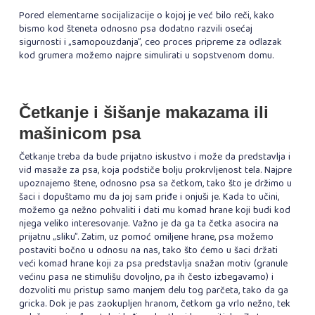
Pored elementarne socijalizacije o kojoj je već bilo reči, kako
bismo kod šteneta odnosno psa dodatno razvili osećaj
sigurnosti i „samopouzdanja”, ceo proces pripreme za odlazak
kod grumera možemo najpre simulirati u sopstvenom domu.
Četkanje i šišanje makazama ili
mašinicom psa
Četkanje treba da bude prijatno iskustvo i može da predstavlja i
vid masaže za psa, koja podstiče bolju prokrvljenost tela. Najpre
upoznajemo štene, odnosno psa sa četkom, tako što je držimo u
šaci i dopuštamo mu da joj sam priđe i onjuši je. Kada to učini,
možemo ga nežno pohvaliti i dati mu komad hrane koji budi kod
njega veliko interesovanje. Važno je da ga ta četka asocira na
prijatnu „sliku”. Zatim, uz pomoć omiljene hrane, psa možemo
postaviti bočno u odnosu na nas, tako što ćemo u šaci držati
veći komad hrane koji za psa predstavlja snažan motiv (granule
većinu pasa ne stimulišu dovoljno, pa ih često izbegavamo) i
dozvoliti mu pristup samo manjem delu tog parčeta, tako da ga
gricka. Dok je pas zaokupljen hranom, četkom ga vrlo nežno, tek