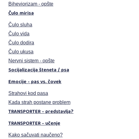
Biheviorizam - opšte
Čulo mirisa
Čulo sluha
Čulo vida
Čulo dodira
Čulo ukusa
Nervni sistem - opšte
Socijalizacija šteneta / psa
Emocije - pas vs. čovek
Strahovi kod pasa
Kada strah postane problem
TRANSPORTER - predstavlja?
TRANSPORTER - učenje
Kako sačuvati naučeno?