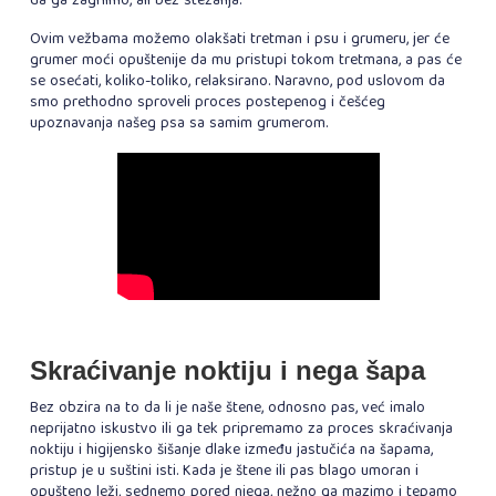
da ga zagrlimo, ali bez stezanja.
Ovim vežbama možemo olakšati tretman i psu i grumeru, jer će
grumer moći opuštenije da mu pristupi tokom tretmana, a pas će
se osećati, koliko-toliko, relaksirano. Naravno, pod uslovom da
smo prethodno sproveli proces postepenog i češćeg
upoznavanja našeg psa sa samim grumerom.
Skraćivanje noktiju i nega šapa
Bez obzira na to da li je naše štene, odnosno pas, već imalo
neprijatno iskustvo ili ga tek pripremamo za proces skraćivanja
noktiju i higijensko šišanje dlake između jastučića na šapama,
pristup je u suštini isti. Kada je štene ili pas blago umoran i
opušteno leži, sednemo pored njega, nežno ga mazimo i tepamo