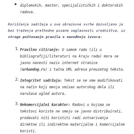
diplomskih, master, specijalističkih i doktorskih
radova.
Korišćenje sadržaja u ove obrazovne svrhe dozvoljeno je
bez traženja prethodne pisane saglasnosti uredništva, uz
strogo poštovanje pravila o navođenju izvora
:
Pravilno citiranje:
U samom radu (ili u
bibliografiji/literaturi na kraju rada) mora se
jasno navesti naziv internet stranice
(
urbandog.rs
) i tačna URL adresa preuzetog teksta.
Integritet sadržaja:
Tekst se ne sme modifikovati
na način koji menja smisao autorskog dela ili
narušava ugled autora.
Nekomercijalni karakter:
Radovi u kojima se
tekstovi koriste ne smeju se javno distribuirati,
prodavati niti koristiti radi ostvarivanja
direktne ili indirektne materijalne i komercijalne
koristi.