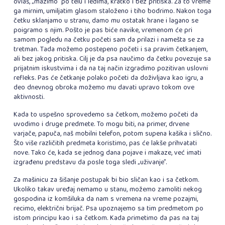
ovlaš, „mazimo” po telu i leđima, kratko i bez pritiska. Za to vreme
ga mirnim, umiljatim glasom staloženo i tiho bodrimo. Nakon toga
četku sklanjamo u stranu, damo mu ostatak hrane i lagano se
poigramo s njim. Pošto je pas biće navike, vremenom će pri
samom pogledu na četku početi sam da prilazi i namešta se za
tretman. Tada možemo postepeno početi i sa pravim četkanjem,
ali bez jakog pritiska. Cilj je da psa naučimo da četku povezuje sa
prijatnim iskustvima i da na taj način izgradimo pozitivan uslovni
refleks. Pas će četkanje polako početi da doživljava kao igru, a
deo dnevnog obroka možemo mu davati upravo tokom ove
aktivnosti.
Kada to uspešno sprovedemo sa četkom, možemo početi da
uvodimo i druge predmete. To mogu biti, na primer, drvene
varjače, papuča, naš mobilni telefon, potom supena kašika i slično.
Što više različitih predmeta koristimo, pas će lakše prihvatati
nove. Tako će, kada se jednog dana pojave i makaze, već imati
izgrađenu predstavu da posle toga sledi „uživanje”.
Za mašinicu za šišanje postupak bi bio sličan kao i sa četkom.
Ukoliko takav uređaj nemamo u stanu, možemo zamoliti nekog
gospodina iz komšiluka da nam s vremena na vreme pozajmi,
recimo, električni brijač. Psa upoznajemo sa tim predmetom po
istom principu kao i sa četkom. Kada primetimo da pas na taj